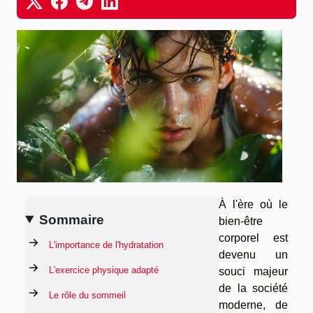
À l'ère où le
Sommaire
bien-être
corporel est
L'importance de l'hydratation
devenu un
L'exercice physique adapté
souci majeur
de la société
Le rôle du sommeil
moderne, de