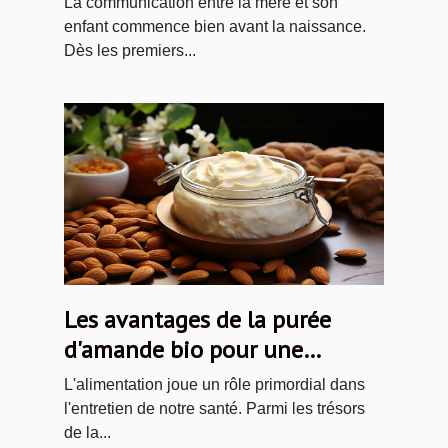
La communication entre la mère et son
enfant commence bien avant la naissance.
Dès les premiers...
Les avantages de la purée
d'amande bio pour une
alimentation saine et
L'alimentation joue un rôle primordial dans
équilibrée
l'entretien de notre santé. Parmi les trésors
de la...