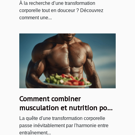
lipoaspiration de précision
À la recherche d’une transformation
corporelle tout en douceur ? Découvrez
comment une...
Comment combiner
musculation et nutrition pour
une transformation corporelle
La quête d'une transformation corporelle
optimale
passe inévitablement par l'harmonie entre
entraînement...