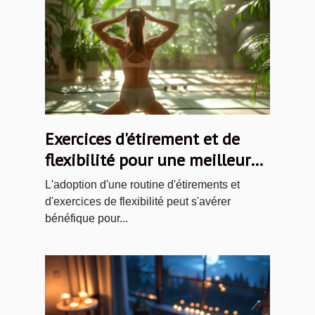
Exercices d'étirement et de
flexibilité pour une meilleure
posture et une réduction des
L'adoption d'une routine d'étirements et
maux de dos
d'exercices de flexibilité peut s'avérer
bénéfique pour...