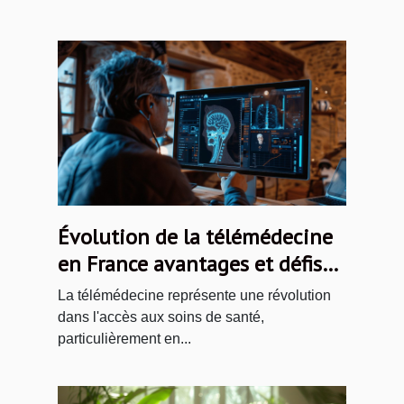
Évolution de la télémédecine
en France avantages et défis
pour les patients en milieu
La télémédecine représente une révolution
rural
dans l'accès aux soins de santé,
particulièrement en...