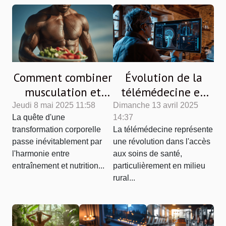
Comment combiner
Évolution de la
musculation et
télémédecine en
nutrition pour une
France avantages
Jeudi 8 mai 2025 11:58
Dimanche 13 avril 2025
La quête d'une
14:37
transformation
et défis pour les
transformation corporelle
La télémédecine représente
corporelle optimale
patients en milieu
passe inévitablement par
une révolution dans l'accès
rural
l'harmonie entre
aux soins de santé,
entraînement et nutrition...
particulièrement en milieu
rural...