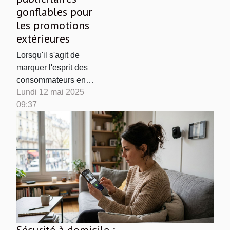
gonflables pour
les promotions
extérieures
Lorsqu'il s'agit de
marquer l'esprit des
consommateurs en
extérieur, les supports
Lundi 12 mai 2025
publicitaires doivent se
09:37
distinguer. Parmi les
solutions existantes,
les tentes publicitaires
gonflables offrent une
palette d'avantages
non négligeables. Elles
attirent l'œil, véhiculent
un message impactant
et...