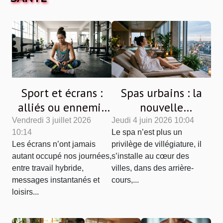
Sport et écrans :
Spas urbains : la
alliés ou ennemis
nouvelle
de la motivation
échappatoire
Vendredi 3 juillet 2026
Jeudi 4 juin 2026 10:04
10:14
Le spa n’est plus un
quotidienne ?
citadine
Les écrans n’ont jamais
privilège de villégiature, il
autant occupé nos journées,
s’installe au cœur des
entre travail hybride,
villes, dans des arrière-
messages instantanés et
cours,...
loisirs...