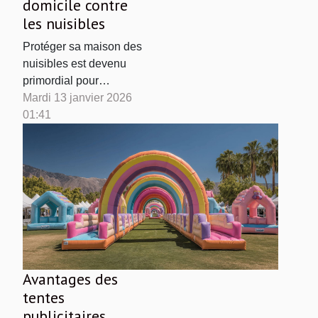
domicile contre
les nuisibles
Protéger sa maison des
nuisibles est devenu
primordial pour
préserver la santé et le
Mardi 13 janvier 2026
bien-être de tous les
01:41
occupants. La
recherche de solutions
durables permet non
seulement de limiter
leur apparition, mais
également de respecter
l’environnement.
Découvrez dans cet
article des méthodes
Avantages des
éprouvées...
tentes
publicitaires