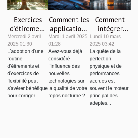
Exercices
Comment les
Comment
d'étirement
applications
intégrer
et de
de suivi de
efficacement
Mercredi 2 avril
Mardi 1 avril 2025
Lundi 10 mars
2025 01:30
01:28
2025 03:42
flexibilité
sommeil
le collagène
L'adoption d'une
Avez-vous déjà
La quête de la
pour une
améliorent
dans une
routine
considéré
perfection
meilleure
réellement
routine de
d'étirements et
l'influence des
physique et de
posture et
votre repos
culturisme
d'exercices de
nouvelles
performances
une
nocturne
flexibilité peut
technologies sur
accrues est
s'avérer bénéfique
la qualité de votre
souvent le moteur
réduction
pour corriger...
repos nocturne ?...
principal des
des maux de
adeptes...
dos