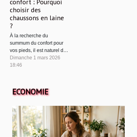
confort : Pourquoi
choisir des
chaussons en laine
?
À la recherche du
summum du confort pour
vos pieds, il est naturel de
se tourner vers des
Dimanche 1 mars 2026
matières naturelles et
18:46
chaleureuses. Les
chaussons en laine
séduisent de plus en plus
ECONOMIE
de personnes grâce à
leurs propriétés
incomparables et leur
douceur unique.
Découvrez dans cet article
pourquoi ce choix...