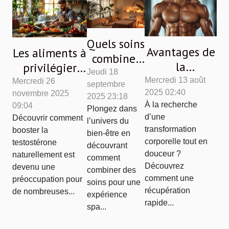
Quels soins
Avantages de
Les aliments à
combiner
la
privilégier
pour une
Jeudi 18
récupération
pour booster
Mercredi 13 août
Mercredi 26
septembre
expérience
2025 02:40
rapide après
novembre 2025
la
2025 23:18
spa
À la recherche
09:04
une
Plongez dans
testostérone
complète ?
d’une
Découvrir comment
l’univers du
lipoaspiration
naturellement
transformation
booster la
bien-être en
de précision
corporelle tout en
testostérone
découvrant
douceur ?
naturellement est
comment
Découvrez
devenu une
combiner des
comment une
préoccupation pour
soins pour une
récupération
de nombreuses...
expérience
rapide...
spa...