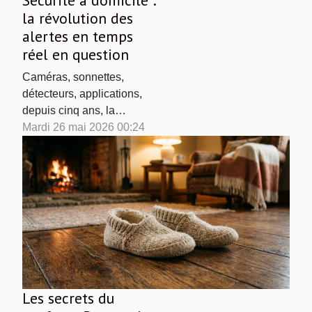
Sécurité à domicile :
la révolution des
alertes en temps
réel en question
Caméras, sonnettes,
détecteurs, applications,
depuis cinq ans, la
sécurité à domicile s’est
Mardi 26 mai 2026 00:24
transformée à grande
vitesse, portée par la
banalisation des objets
connectés et par une
promesse simple, presque
addictive : être alerté en
temps réel, partout, tout le
temps. Mais à mesure que
ces...
Les secrets du