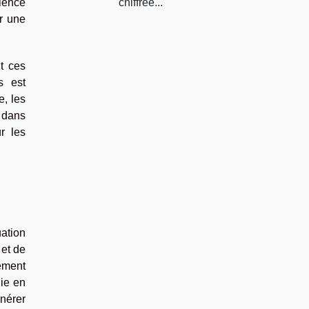
chiffrée...
cience
er une
t ces
s est
e, les
e dans
r les
ation
 et de
ement
die en
énérer