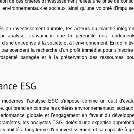
ion de ces critères d'investissement reflète une prise de cons
es environnementaux et sociaux, ainsi qu'une volonté d'impuls
és en investissement durable, les acteurs du marché intègren
eur analyse, convaincus que la pérennité des rendement
 d'une entreprise à la société et à l'environnement. En définitiv
transcendent la recherche d'un profit immédiat pour s'inscrir
prospérité partagée et à la préservation des ressources pou
mance ESG
modernes, l'analyse ESG s'impose comme un outil d'évalu
e, qui prend en compte les critères environnementaux, sociaux
 performance globale et l'engagement en faveur du développ
paramètres, les analystes ESG, dotés d'une expertise approfon
a viabilité à long terme d'un investissement et sa capacité à g