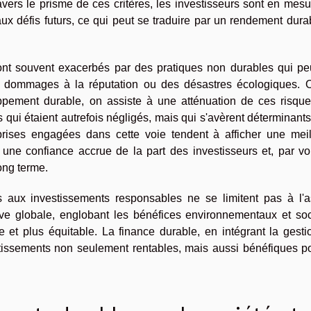
avers le prisme de ces critères, les investisseurs sont en mes
ux défis futurs, ce qui peut se traduire par un rendement dura
sont souvent exacerbés par des pratiques non durables qui pe
 dommages à la réputation ou des désastres écologiques. O
pement durable, on assiste à une atténuation de ces risque
qui étaient autrefois négligés, mais qui s'avèrent déterminant
eprises engagées dans cette voie tendent à afficher une meil
i une confiance accrue de la part des investisseurs et, par v
ong terme.
s aux investissements responsables ne se limitent pas à l'a
ctive globale, englobant les bénéfices environnementaux et so
 et plus équitable. La finance durable, en intégrant la gesti
tissements non seulement rentables, mais aussi bénéfiques po