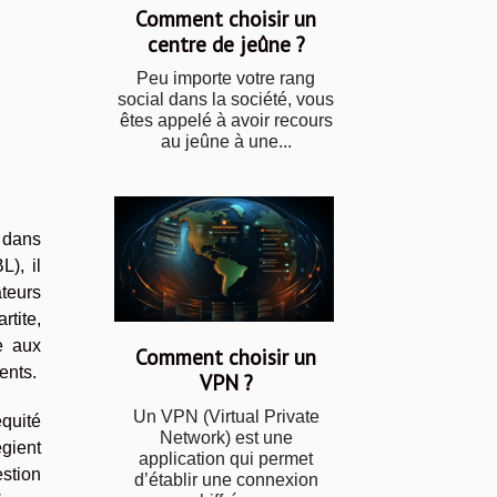
Comment choisir un
centre de jeûne ?
Peu importe votre rang
social dans la société, vous
êtes appelé à avoir recours
au jeûne à une...
 dans
L), il
teurs
tite,
e aux
Comment choisir un
ents.
VPN ?
Un VPN (Virtual Private
quité
Network) est une
égient
application qui permet
estion
d’établir une connexion