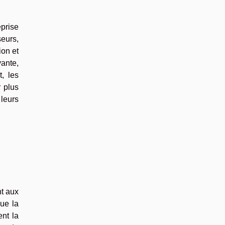
eprise
seurs,
ion et
vante,
, les
r plus
leurs
nt aux
ue la
nt la