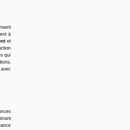
risent
ent à
nt
et
uction
es qui
ions,
e avec
ances
minant
nance