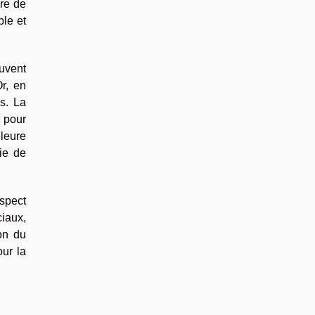
ure de
ble et
uvent
r, en
s. La
s pour
leure
oie de
spect
ciaux,
on du
ur la