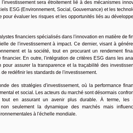
de l'investissement sera étroitement lié à des mécanismes inno
diciels ESG (Environnement, Social, Gouvernance) et les techno
elle pour évaluer les risques et les opportunités liés au dévelop
alystes financiers spécialisés dans l'innovation en matière de f
elle de l'investissement à impact. Ce dernier, visant à génér
onnement et la société, tout en procurant un rendement finan
financier. En outre, l'intégration de critères ESG dans les an
ain pour assurer la transparence et la traçabilité des investiss
de redéfinir les standards de l'investissement.
de des stratégies d'investissement, où la performance finan
emental et social. Les acteurs du marché sont désormais confro
 tout en assurant un avenir plus durable. À terme, les o
nt non seulement la dynamique des marchés mais influenc
ironnementales à l'échelle mondiale.