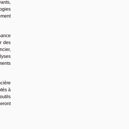
vants,
logies
pement
inance
er des
cier,
alyses
ements
cière
ntés à
utils
eront