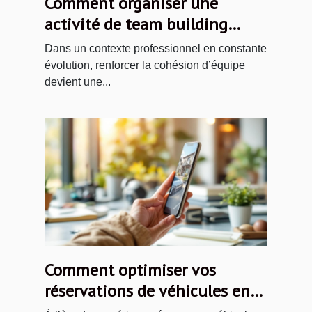
Comment organiser une
activité de team building
inoubliable dans un jeu
Dans un contexte professionnel en constante
d'évasion ?
évolution, renforcer la cohésion d’équipe
devient une...
Comment optimiser vos
réservations de véhicules en
ligne pour vos voyages ?