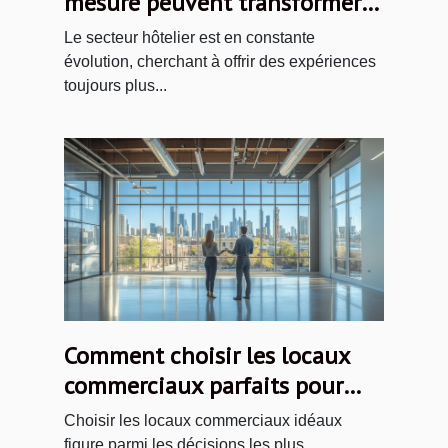
mesure peuvent transformer
l'industrie hôtelière
Le secteur hôtelier est en constante
évolution, cherchant à offrir des expériences
toujours plus...
Comment choisir les locaux
commerciaux parfaits pour
votre entreprise
Choisir les locaux commerciaux idéaux
figure parmi les décisions les plus