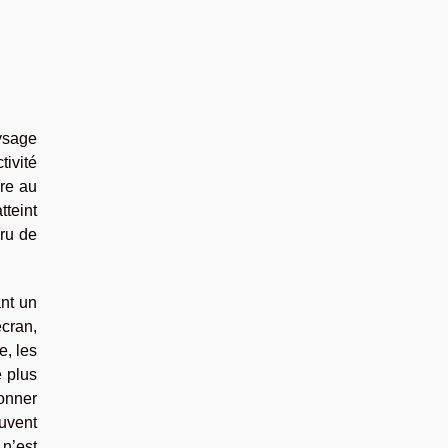
aysage
tivité
re au
tteint
cru de
ant un
écran,
e, les
e plus
ionner
uvent
 n’est