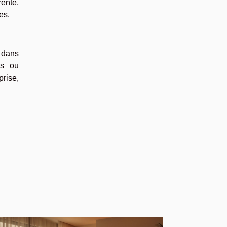
rente,
es.
 dans
es ou
prise,