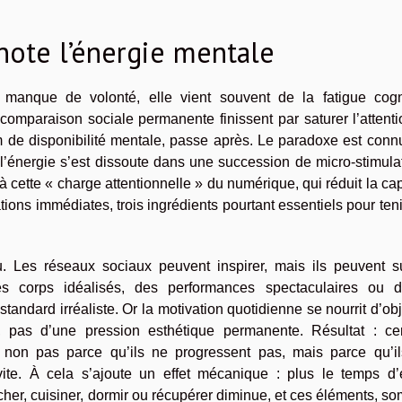
note l’énergie mentale
manque de volonté, elle vient souvent de la fatigue cogni
t comparaison sociale permanente finissent par saturer l’attenti
 de disponibilité mentale, passe après. Le paradoxe est connu
l’énergie s’est dissoute dans une succession de micro-stimula
à cette « charge attentionnelle » du numérique, qui réduit la ca
ntations immédiates, trois ingrédients pourtant essentiels pour ten
 Les réseaux sociaux peuvent inspirer, mais ils peuvent su
des corps idéalisés, des performances spectaculaires ou 
tandard irréaliste. Or la motivation quotidienne se nourrit d’obj
e, pas d’une pression esthétique permanente. Résultat : cer
non pas parce qu’ils ne progressent pas, mais parce qu’il
ite. À cela s’ajoute un effet mécanique : plus le temps d’
her, cuisiner, dormir ou récupérer diminue, et ces éléments, s