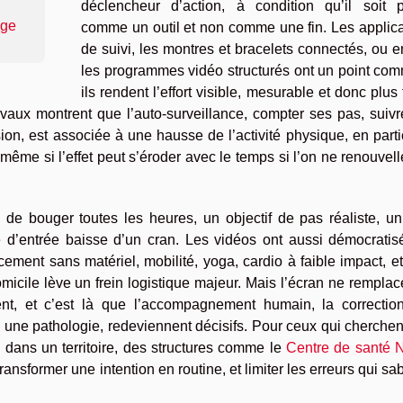
déclencheur d’action, à condition qu’il soit 
ège
comme un outil et non comme une fin. Les applica
de suivi, les montres et bracelets connectés, ou 
les programmes vidéo structurés ont un point com
ils rendent l’effort visible, mesurable et donc plus 
avaux montrent que l’auto-surveillance, compter ses pas, suiv
on, est associée à une hausse de l’activité physique, en parti
même si l’effet peut s’éroder avec le temps si l’on ne renouvel
el de bouger toutes les heures, un objectif de pas réaliste, u
e d’entrée baisse d’un cran. Les vidéos ont aussi démocratis
rcement sans matériel, mobilité, yoga, cardio à faible impact, e
icile lève un frein logistique majeur. Mais l’écran ne rempla
nt, et c’est là que l’accompagnement humain, la correctio
 une pathologie, redeviennent décisifs. Pour ceux qui cherche
dans un territoire, des structures comme le
Centre de santé 
ransformer une intention en routine, et limiter les erreurs qui sa