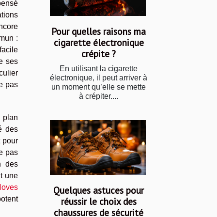
pensé
tions
encore
Pour quelles raisons ma
mun :
cigarette électronique
facile
crépite ?
re ses
En utilisant la cigarette
culier
électronique, il peut arriver à
le pas
un moment qu’elle se mette
à crépiter....
n plan
é des
t pour
ce pas
n des
nt une
Noves
Quelques astuces pour
botent
réussir le choix des
chaussures de sécurité