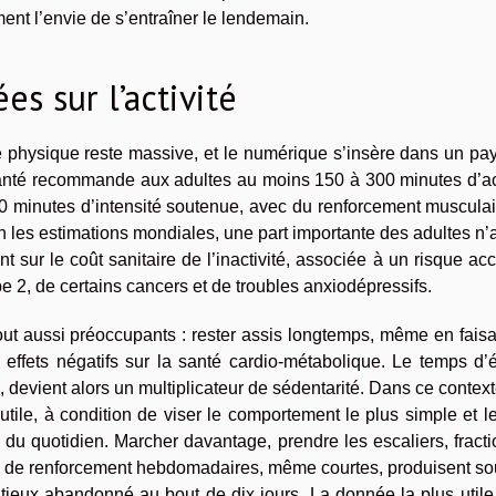
ment l’envie de s’entraîner le lendemain.
s sur l’activité
vité physique reste massive, et le numérique s’insère dans un p
 santé recommande aux adultes au moins 150 à 300 minutes d’ac
0 minutes d’intensité soutenue, avec du renforcement musculai
 les estimations mondiales, une part importante des adultes n’a
t sur le coût sanitaire de l’inactivité, associée à un risque ac
e 2, de certains cancers et de troubles anxiodépressifs.
tout aussi préoccupants : rester assis longtemps, même en fais
 effets négatifs sur la santé cardio-métabolique. Le temps d’
, devient alors un multiplicateur de sédentarité. Dans ce context
tile, à condition de viser le comportement le plus simple et l
 du quotidien. Marcher davantage, prendre les escaliers, fract
es de renforcement hebdomadaires, même courtes, produisent so
tieux abandonné au bout de dix jours. La donnée la plus utile