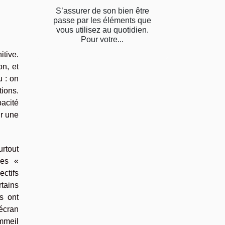
S’assurer de son bien être
passe par les éléments que
vous utilisez au quotidien.
Pour votre...
tive.
on, et
 : on
tions.
pacité
ir une
rtout
des «
ectifs
tains
s ont
écran
ommeil