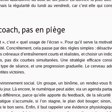
is la régularité du lundi au vendredi, car c’est elle qui con
coach, pas en piège
», c’est « quel usage de l’écran ». Pour qu’il serve la motivati
bilité. Concrètement, cela passe par des règles simples : désactiv
 créneaux d’entraînement courts et réalistes, et choisir un indi
, pas dix courbes simultanées. Une stratégie efficace consi
type de séance, et une progression graduelle. Le cerveau ado
tites victoires.
’environnement social. Un groupe, un binôme, un rendez-vous fi
u jour. Là encore, le numérique peut aider, via un agenda part
 la différence, parce qu’elle apporte du feedback, de la sécurité
fatigue s’accumule, si l’on stagne, le plan doit bouger; sinon,
ns le bon sens. Enfin, il faut rappeler une évidence physiologiqu