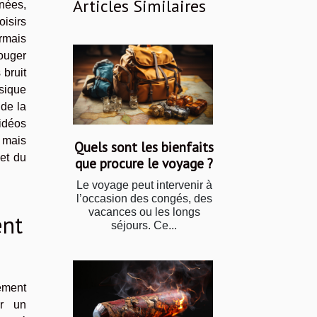
Articles Similaires
rnées,
oisirs
rmais
ouger
 bruit
ysique
 de la
idéos
 mais
Quels sont les bienfaits
et du
que procure le voyage ?
Le voyage peut intervenir à
l’occasion des congés, des
vacances ou les longs
ent
séjours. Ce...
ement
ir un