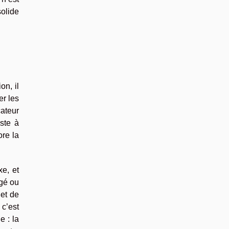
solide
on, il
er les
cateur
ste à
re la
xe, et
agé ou
 et de
 c’est
e : la