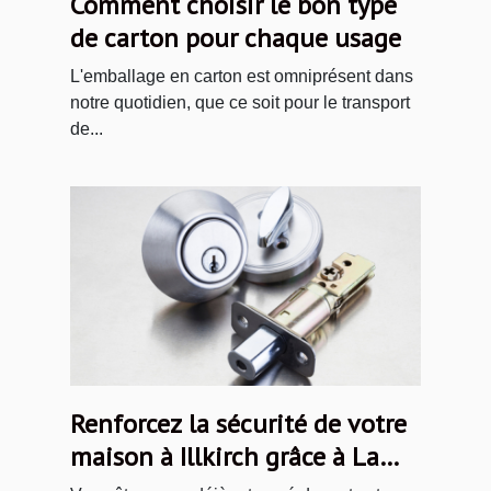
Comment choisir le bon type
de carton pour chaque usage
L'emballage en carton est omniprésent dans
notre quotidien, que ce soit pour le transport
de...
Renforcez la sécurité de votre
maison à Illkirch grâce à La
Compagnie des Serruriers