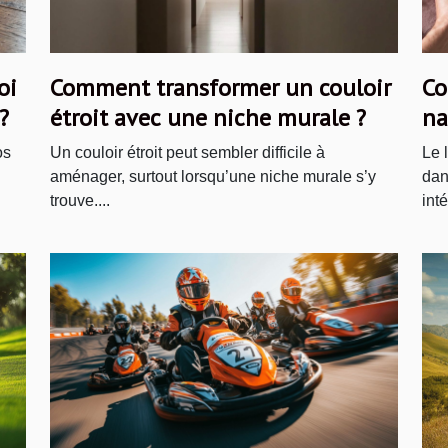
oi
Comment transformer un couloir
Co
?
étroit avec une niche murale ?
na
ma
os
Un couloir étroit peut sembler difficile à
Le 
aménager, surtout lorsqu’une niche murale s’y
dan
trouve....
inté