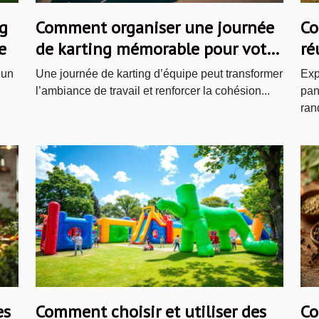
g
Comment organiser une journée
Co
e
de karting mémorable pour votre
ré
équipe ?
 un
Une journée de karting d’équipe peut transformer
Exp
l’ambiance de travail et renforcer la cohésion...
pan
ran
es
Comment choisir et utiliser des
Co