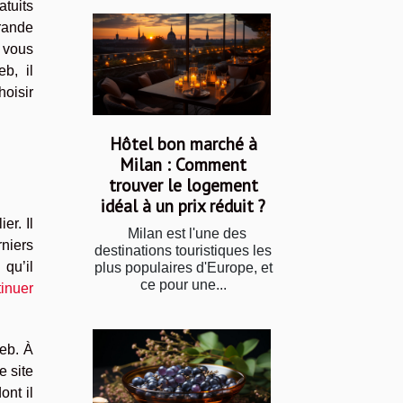
tuits
rande
 vous
b, il
hoisir
Hôtel bon marché à
Milan : Comment
trouver le logement
idéal à un prix réduit ?
er. Il
Milan est l'une des
niers
destinations touristiques les
 qu’il
plus populaires d'Europe, et
ce pour une...
tinuer
web. À
e site
ont il